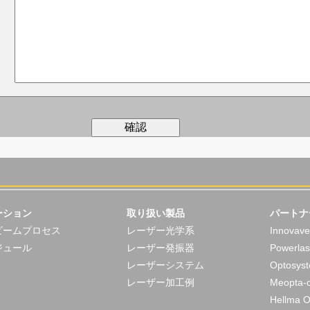
ーション
取り扱い製品
パートナ
ビームプロセス
レーザー光学系
Innovav
ジュール
レーザー発振器
Powerlas
レーザーシステム
Optosyst
レーザー加工例
Meopta-op
Hellma 