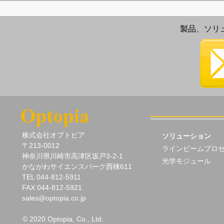
製品、ソリ
　株式会社オプトピア

ソリューション
　〒213-0012

ラインビームプロ
　神奈川県川崎市高津区坂戸3-2-1

光学モジュール
　かながわサイエンスパーク西棟611

　TEL 044-812-5911

　FAX 044-812-5921

　sales@optopia.co.jp

© 2020 Optopia, Co., Ltd.