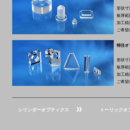
形状寸法
板厚範囲
加工精度
ご希望
特注オ
形状寸法
板厚範囲
加工精度
ご希望
シリンダーオプティクス
トーリックオ