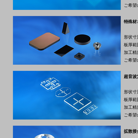
ご希望
特殊材
形状寸法
板厚範囲
加工精度
ご希望
超音波
形状寸法
板厚範囲
加工精度
ご希望
拡散接