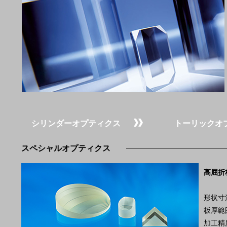
シリンダーオプティクス
トーリックオ
スペシャルオプティクス
高屈折
形状寸法
板厚範囲
加工精度